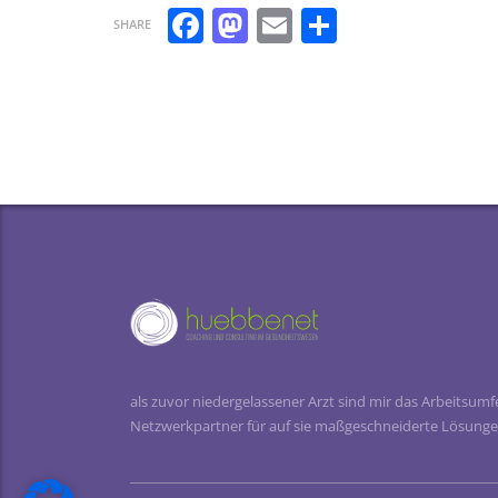
Facebook
Mastodon
Email
Teilen
SHARE
als zuvor niedergelassener Arzt sind mir das Arbeitsum
Netzwerkpartner für auf sie maßgeschneiderte Lösunge