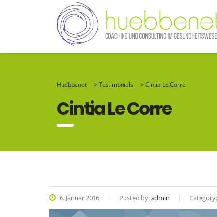
Huebbenet
>
Testimonials
>
Cintia Le Corre
Cintia Le Corre
6. Januar 2016
Posted by:
admin
Category: